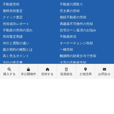
不動産売却
不動産の買取り
無料売却査定
空き家の売却
クイック査定
相続不動産の売却
売却成功レポート
再建築不可物件の売却
不動産の売却の流れ
住宅ローン返済のお悩み
売却査定実績
不動産終活
仲介と買取の違い
オーナーチェンジ売却
媒介契約の種類とは
一棟売却
高く売るポイント
離婚時の財産分与で売却
当社の査定書
大宮の不動産売却
売却に必要な書類
市川市・船橋市の不動産売却
購入する
非公開物件
売却する
投資総合
土地活用
お問合せ
不動産売却価格の決め方
マンションカタログ
よくある質問
コラム