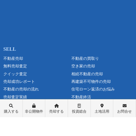
不動産売却
不動産の買取り
無料売却査定
空き家の売却
クイック査定
相続不動産の売却
売却成功レポート
再建築不可物件の売却
不動産の売却の流れ
住宅ローン返済のお悩み
売却査定実績
不動産終活
仲介と買取の違い
オーナーチェンジ売却
購入する
非公開物件
売却する
投資総合
土地活用
お問合せ
媒介契約の種類とは
一棟売却
高く売るポイント
離婚時の財産分与で売却
当社の査定書
大宮の不動産売却
売却に必要な書類
市川市・船橋市の不動産売却