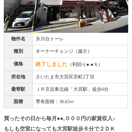
物件名
氷川台トーレ
種別
オーナーチェンジ（媒介）
価格
終了しました
（利回り●.●％）
所在地
さいたま市大宮区宮町2丁目
最寄駅
ＪＲ京浜東北線「大宮駅」徒歩6分
面積
専有面積：36.63㎡
買ったその日から毎月●●,０００円の家賃収入♪
もしも空室になっても大宮駅徒歩６分で２ＤＫ