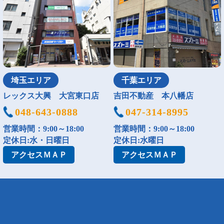
埼玉エリア
千葉エリア
レックス大興 大宮東口店
吉田不動産 本八幡店
048-643-0888
047-314-8995
営業時間：9:00～18:00
営業時間：9:00～18:00
定休日:水・日曜日
定休日:水曜日
アクセス
ＭＡＰ
アクセス
ＭＡＰ