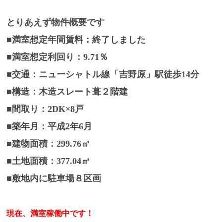
とりあえず物件概要です
■満室想定年間賃料：終了しました
■満室想定利回り：9.71％
■交通：ニューシャトル線「吉野原」駅徒歩14分
■構造：木造スレート葺２階建
■間取り：2DK×8戸
■築年月：平成2年6月
■建物面積：299.76㎡
■土地面積：377.04㎡
■敷地内に駐車場８区画
現在、満室稼働中です！