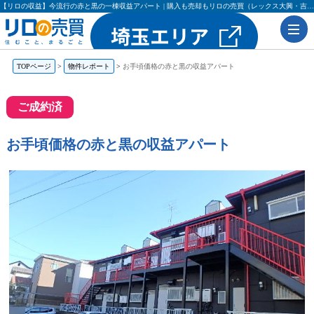
【リロの収益】今流行の赤と黒の一棟収益アパート | 購入も売却もリロの売買（レックス大興・吉田不動産）
TOPページ
物件レポート
お手頃価格の赤と黒の収益アパート
ご成約済
お手頃価格の赤と黒の収益アパート