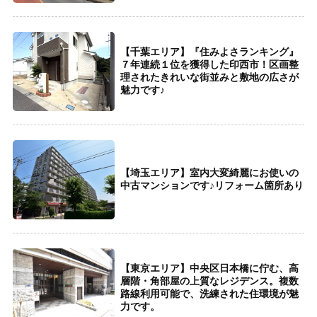
【千葉エリア】『住みよさランキング』
７年連続１位を獲得した印西市！区画整
理されたきれいな街並みと敷地の広さが
魅力です♪
【埼玉エリア】室内大変綺麗にお使いの
中古マンションです♪リフォーム箇所あり
【東京エリア】中央区日本橋に佇む、高
層階・角部屋の上質なレジデンス。複数
路線利用可能で、洗練された住環境が魅
力です。