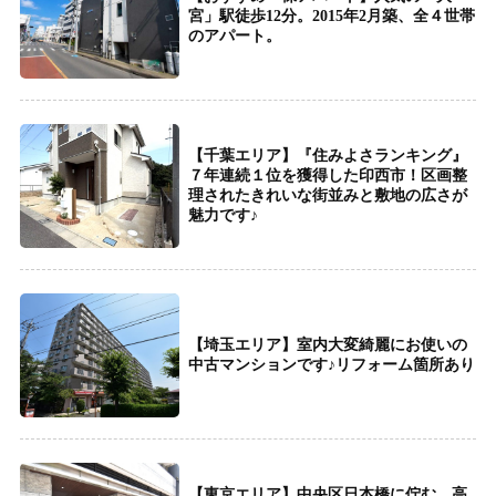
宮」駅徒歩12分。2015年2月築、全４世帯
のアパート。
【千葉エリア】『住みよさランキング』
７年連続１位を獲得した印西市！区画整
理されたきれいな街並みと敷地の広さが
魅力です♪
【埼玉エリア】室内大変綺麗にお使いの
中古マンションです♪リフォーム箇所あり
【東京エリア】中央区日本橋に佇む、高