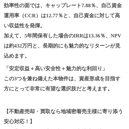
効率性の面では、
キャップレート7.88％
、自己資金
運用率（CCR）は
12.77％
と、自己資金に対して高
い収益性を発揮。
加えて、5年間保有した場合の
IRRは13.36％
、NPV
は
約432万円
と、長期的にも魅力的なリターンが見
込めます。
「安定収益＋高い安全性＋魅力的な利回り」
この3つを兼ね備えた本物件は、資産形成を目指す
方にとって非常に有望な選択肢だと考えます。
【不動産売却・買取なら地域密着売主様に寄り添う
安心対応！】