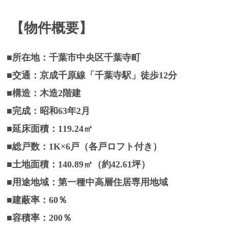
【物件概要】
■所在地：千葉市中央区千葉寺町
■交通：京成千原線「千葉寺駅」徒歩12分
■構造：木造2階建
■完成：昭和63年2月
■延床面積：119.24㎡
■総戸数：1K×6戸（各戸ロフト付き）
■土地面積：140.89㎡（約42.61坪）
■用途地域：第一種中高層住居専用地域
■建蔽率：60％
■容積率：200％