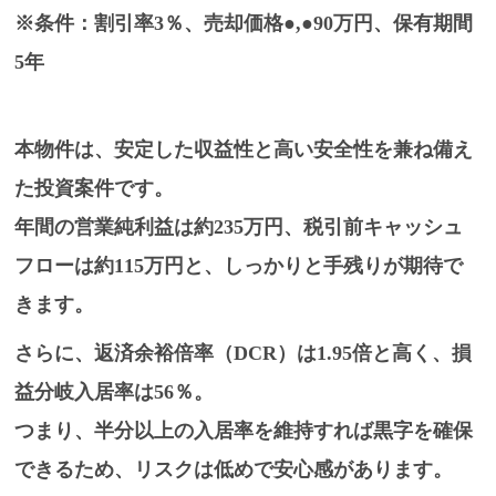
※条件：割引率3％、売却価格●,●90万円、保有期間
5年
本物件は、
安定した収益性と高い安全性を兼ね備え
た投資案件
です。
年間の営業純利益は約
235万円
、税引前キャッシュ
フローは約
115万円
と、しっかりと手残りが期待で
きます。
さらに、返済余裕倍率（DCR）は
1.95倍
と高く、損
益分岐入居率は
56％
。
つまり、半分以上の入居率を維持すれば黒字を確保
できるため、
リスクは低めで安心感があります
。