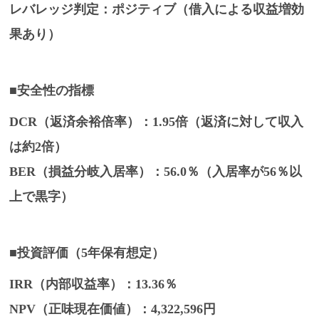
レバレッジ判定
：ポジティブ（借入による収益増効
果あり）
■安全性の指標
DCR（返済余裕倍率）
：1.95倍（返済に対して収入
は約2倍）
BER（損益分岐入居率）
：56.0％（入居率が56％以
上で黒字）
■投資評価（5年保有想定）
IRR（内部収益率）
：13.36％
NPV（正味現在価値）
：4,322,596円