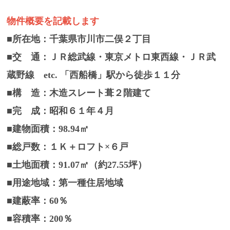
物件概要を記載します
■所在地：千葉県市川市二俣２丁目
■交 通：ＪＲ総武線・東京メトロ東西線・ＪＲ武
蔵野線 etc. 「西船橋」駅から徒歩１１分
■構 造：木造スレート葺２階建て
■完 成：昭和６１年４月
■建物面積：98.94㎡
■総戸数：１Ｋ＋ロフト×６戸
■土地面積：91.07㎡（約27.55坪）
■用途地域：第一種住居地域
■建蔽率：60％
■容積率：200％