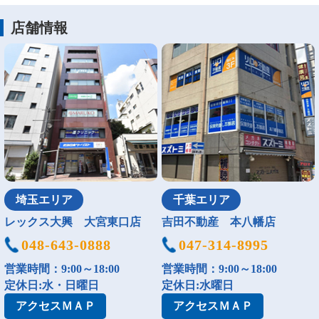
店舗情報
埼玉エリア
千葉エリア
レックス大興 大宮東口店
吉田不動産 本八幡店
048-643-0888
047-314-8995
営業時間：9:00～18:00
営業時間：9:00～18:00
定休日:水・日曜日
定休日:水曜日
アクセス
ＭＡＰ
アクセス
ＭＡＰ