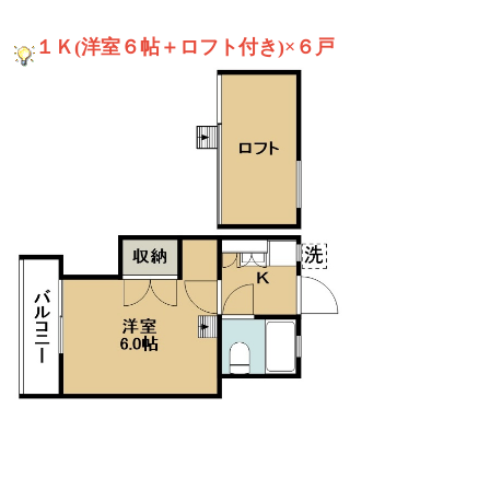
１Ｋ(洋室６帖＋ロフト付き)×６戸