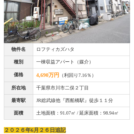
物件名
ロフティカズハタ
種別
一棟収益アパート（媒介）
価格
4,690万円
（利回り7.16％）
所在地
千葉県市川市二俣２丁目
最寄駅
JR総武線他『西船橋駅』徒歩１１分
面積
土地面積：91.07㎡ / 延床面積：98.94㎡
２０２６年6月２６日追記