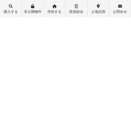
高く売るポイント
離婚時の財産分与で売却
当社の査定書
大宮の不動産売却
購入する
非公開物件
売却する
投資総合
土地活用
お問合せ
売却に必要な書類
市川市・船橋市の不動産売却
不動産売却価格の決め方
マンションカタログ
よくある質問
コラム
不動産購入
会社概要
物件レポート
スタッフ紹介