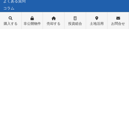
よくある質問
コラム
購入する
非公開物件
売却する
投資総合
土地活用
お問合せ
不動産購入
会社概要
物件レポート
スタッフ紹介
物件検索
スタッフブログ
学区検索
お問い合わせ
町名検索
最新情報・お知らせ
戸建て物件
個人情報保護方針
土地探し
匿名加工情報の取り扱いについて
中古マンション
不動産投資