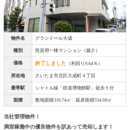
物件名
グランドール大成
種別
投資用一棟マンション（媒介）
価格
終了しました
（利回り9.64％）
所在地
さいたま市北区大成町４丁目
最寄駅
シャトル線「鉄道博物館駅」徒歩５分
面積
敷地面積310.74㎡ 延床面積554.68㎡
当社管理物件！
満室稼働中の優良物件を訳あって売却します！