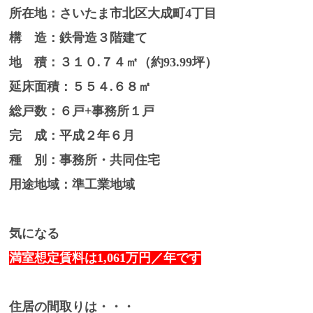
所在地：さいたま市北区大成町4丁目
構 造：鉄骨造３階建て
地 積：３１０.７４㎡（約93.99坪）
延床面積：５５４.６８㎡
総戸数：６戸+事務所１戸
完 成：平成２年６月
種 別：事務所・共同住宅
用途地域：準工業地域
気になる
満室想定賃料は1,061万円／年です
住居の間取りは・・・