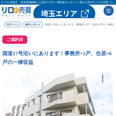
【リロの収益】 鉄道博物館駅から徒歩５分の一棟収益をレポート | 購入も売却もリロの売買（レックス大興・吉田不動産）
TOPページ
物件レポート
国道17号沿いにあります！事務所×1戸、住居×6戸の一棟収益
ご成約済
国道17号沿いにあります！事務所×1戸、住居×6
戸の一棟収益