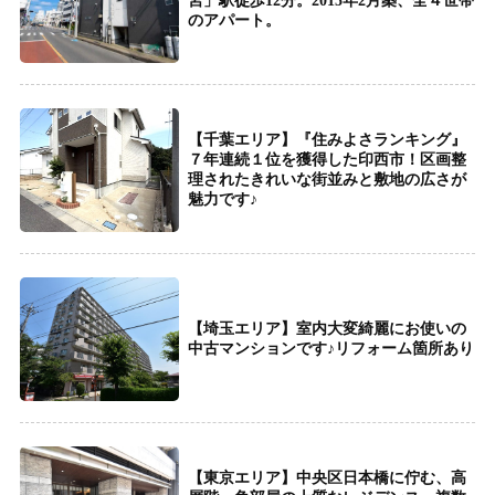
宮」駅徒歩12分。2015年2月築、全４世帯
のアパート。
【千葉エリア】『住みよさランキング』
７年連続１位を獲得した印西市！区画整
理されたきれいな街並みと敷地の広さが
魅力です♪
【埼玉エリア】室内大変綺麗にお使いの
中古マンションです♪リフォーム箇所あり
【東京エリア】中央区日本橋に佇む、高