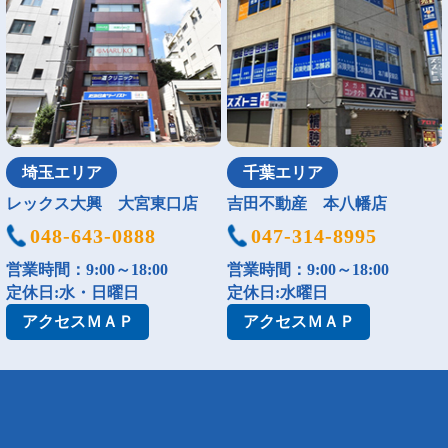
埼玉エリア
千葉エリア
レックス大興 大宮東口店
吉田不動産 本八幡店
048-643-0888
047-314-8995
営業時間：9:00～18:00
営業時間：9:00～18:00
定休日:水・日曜日
定休日:水曜日
アクセス
ＭＡＰ
アクセス
ＭＡＰ