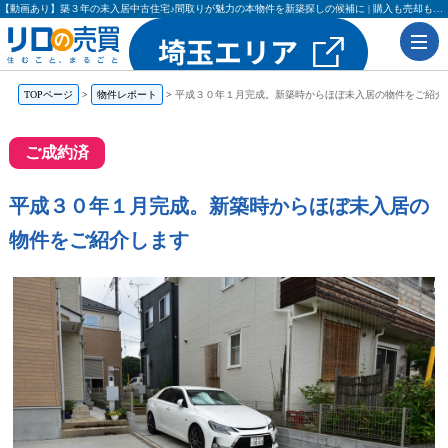
【動画あり】築３年の未入居中古住宅♪間取りが魅力の本物件を新築探しの候補に | 購入も売却もリロの売買（レックス大興・吉田不動産）
TOPページ
物件レポート
平成３０年１月完成。新築時からほぼ未入居の物件をご紹介
ご成約済
平成３０年１月完成。新築時からほぼ未入居の
物件をご紹介します