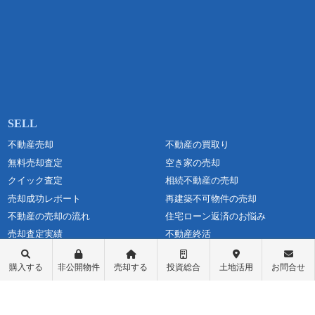
不動産売却
不動産の買取り
無料売却査定
空き家の売却
クイック査定
相続不動産の売却
売却成功レポート
再建築不可物件の売却
不動産の売却の流れ
住宅ローン返済のお悩み
売却査定実績
不動産終活
仲介と買取の違い
オーナーチェンジ売却
購入する
非公開物件
売却する
投資総合
土地活用
お問合せ
媒介契約の種類とは
一棟売却
高く売るポイント
離婚時の財産分与で売却
当社の査定書
大宮の不動産売却