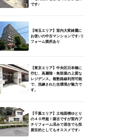
です♪
【埼玉エリア】室内大変綺麗に
お使いの中古マンションです♪リ
フォーム箇所あり
【東京エリア】中央区日本橋に
佇む、高層階・角部屋の上質な
レジデンス。複数路線利用可能
で、洗練された住環境が魅力で
す。
【千葉エリア】土地面積ゆとり
の４０坪超！築古ですが室内プ
チリフォーム済みで居住でも投
資目的としてもオススメです♪