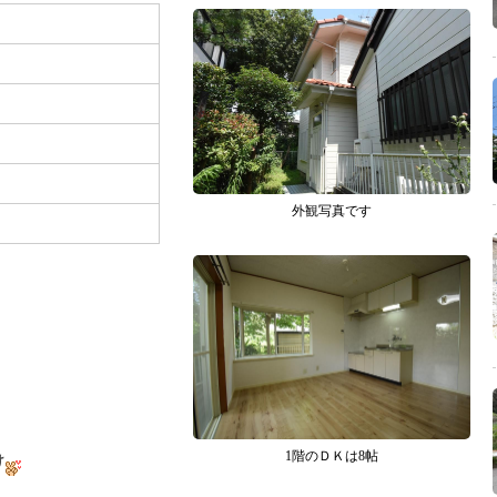
外観写真です
！
1階のＤＫは8帖
け