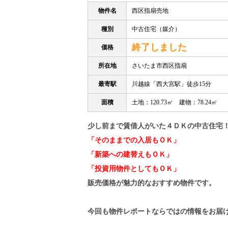
物件名
西区指扇売地
種別
中古住宅（媒介）
終了しました
価格
所在地
さいたま市西区指扇
最寄駅
川越線「西大宮駅」徒歩15分
面積
土地：120.73㎡ 建物：78.24㎡
少し前まで賃借人がいた４ＤＫの中古住宅
「そのままでの入居もＯＫ」
「新築への建替えもＯＫ」
「投資用物件としてもＯＫ」
販売価格が魅力的なおすすめ物件です。
今回も物件レポートならではの情報をお届