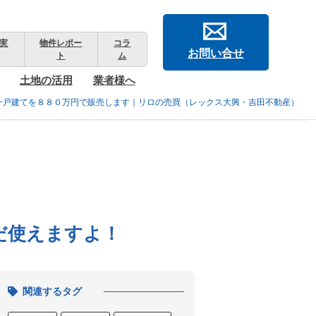
実
物件レポー
コラ
お問い合せ
ト
ム
土地の活用
業者様へ
一戸建てを８８０万円で販売します｜リロの売買（レックス大興・吉田不動産）
だ使えますよ！
関連するタグ