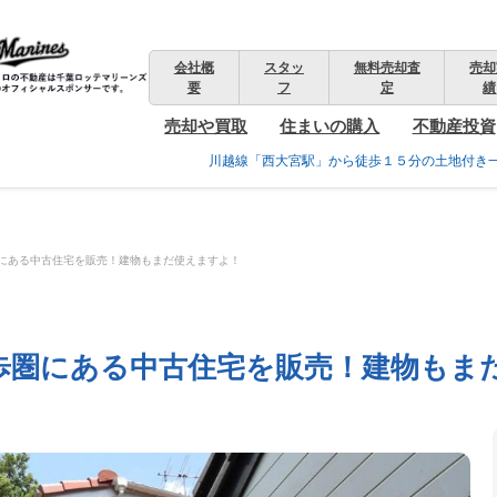
会社概
スタッ
無料売却査
売却
要
フ
定
績
売却や買取
住まいの購入
不動産投資
川越線「西大宮駅」から徒歩１５分の土地付き
にある中古住宅を販売！建物もまだ使えますよ！
歩圏にある中古住宅を販売！建物もま