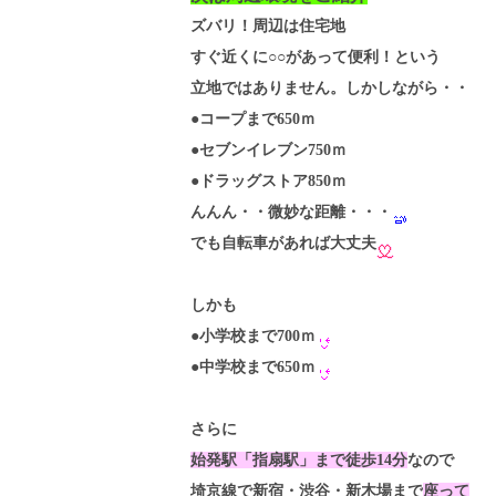
ズバリ！周辺は住宅地
すぐ近くに○○があって便利！という
立地ではありません。しかしながら・・
●コープまで650ｍ
●セブンイレブン750ｍ
●ドラッグストア850ｍ
んんん・・微妙な距離・・・
でも自転車があれば大丈夫
しかも
●小学校まで700ｍ
●中学校まで650ｍ
さらに
始発駅「指扇駅」まで徒歩14分
なので
埼京線で新宿・渋谷・新木場まで
座って