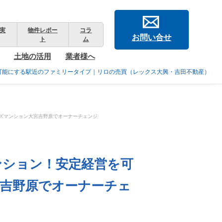
実
物件レポー
コラ
お問い合せ
ト
ム
土地の活用
業者様へ
を可能にする駅近のファミリータイプ｜リロの売買（レックス大興・吉田不動産）
ンズマンション大宮吉野原でオーナーチェンジ
ンション！安定経営を可
吉野原でオーナーチェ