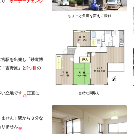
まり「
オーナーチェンジ
ちょっと角度を変えて撮影
大宮駅を出発し「鉄道博
て「吉野原」と
5つ目
の
多い立地です
正直に
独特な間取り
りません！駅から３分な
ありません