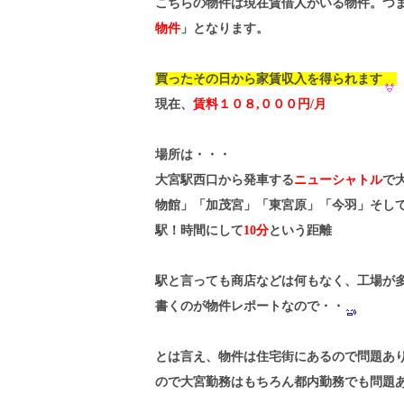
こちらの物件は現在賃借人がいる物件。つ
物件
」となります。
買ったその日から家賃収入を得られます
現在、
賃料１０８,０００円/月
場所は・・・
大宮駅西口から発車する
ニューシャトル
で
物館」「加茂宮」「東宮原」「今羽」そし
駅！時間にして
10分
という距離
駅と言っても商店などは何もなく、工場が
書くのが物件レポートなので・・
とは言え、物件は住宅街にあるので問題あ
ので大宮勤務はもちろん都内勤務でも問題