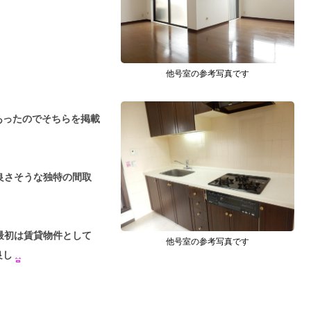
・
他号室の参考写真です
あったのでそちらを掲載
良さそうな独特の間取
初は賃貸物件として
他号室の参考写真です
良し