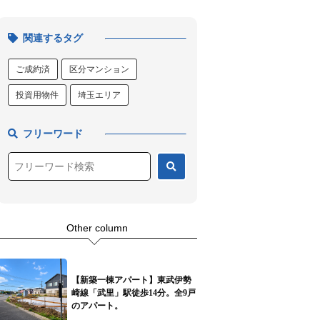
関連するタグ
ご成約済
区分マンション
投資用物件
埼玉エリア
フリーワード
Other column
【新築一棟アパート】東武伊勢
崎線「武里」駅徒歩14分。全9戸
のアパート。