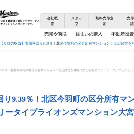
会社概
スタッ
無料売却査
売却
要
フ
定
績
売却や買取
住まいの購入
不動産投資
【リロの収益】表面利回り9.39％！北区今羽町の区分所有マンション！安定経営
9.39％！北区今羽町の区分所有マンション！安定経営を可能にする駅近のファミリータイプライオ
り9.39％！北区今羽町の区分所有マ
リータイプライオンズマンション大宮