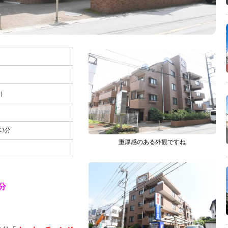
％）
3分
重厚感のある外観ですね
分