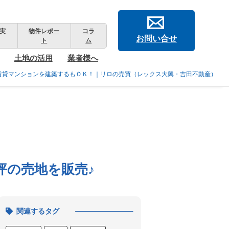
実
物件レポー
コラ
お問い合せ
ト
ム
土地の活用
業者様へ
賃貸マンションを建築するもＯＫ！｜リロの売買（レックス大興・吉田不動産）
坪の売地を販売♪
関連するタグ