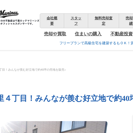
会社概
スタッ
無料売却査
売却
要
フ
定
績
売却や買取
住まいの購入
不動産投資
フリープランで高級住宅を建築するもＯＫ！
丁目！みんなが羨む好立地で約40坪の売地を販売♪
里４丁目！みんなが羨む好立地で約40