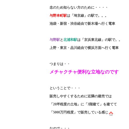
念のため知らない方のために・・・・
与野本町駅
は「埼京線」の駅で。。。
池袋・新宿・渋谷経由で新木場へ行く電車
与野駅
と
北浦和駅
は「京浜東北線」の駅で。。
上野・東京・品川経由で横浜方面へ行く電車
つまりは・・
メチャクチャ便利な立地なのです
ということで・・・
販売しやすくするために近隣の建売では
「20坪程度の土地」に「3階建て」を建てて
「5000万円程度」で販売している感じ
なので・・・