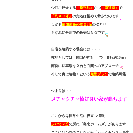
今回ご紹介する
「整形地」
かつ
「南道路」
で
「約４０坪」
の売地は極めて希少なのです
しかも
前面道路の幅員6ｍ
のゆとり
ちなみに分割での販売はＮＧです
自宅を建築する場合には・・・
敷地としては「間口が約8ｍ」で「奥行約16ｍ」
南側に駐車場を２台と玄関へのアプローチ
そして奥に建物！という
完璧プラン
で建築可能
つまりは・・
メチャクチャ恰好良い家が建ちます
ここからは日常生活に役立つ情報
歩いて２分
の所に「島忠ホームズ」があります
ここには当然のことながら「ホームセンター島忠」