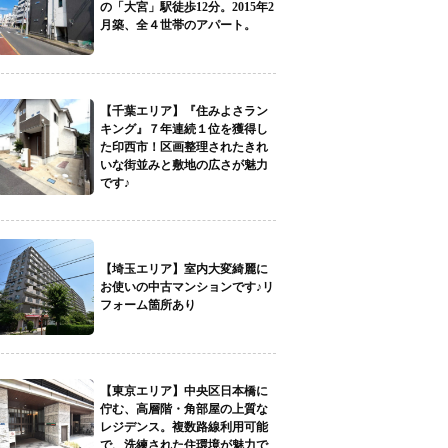
の「大宮」駅徒歩12分。2015年2
月築、全４世帯のアパート。
【千葉エリア】『住みよさラン
キング』７年連続１位を獲得し
た印西市！区画整理されたきれ
いな街並みと敷地の広さが魅力
です♪
【埼玉エリア】室内大変綺麗に
お使いの中古マンションです♪リ
フォーム箇所あり
【東京エリア】中央区日本橋に
佇む、高層階・角部屋の上質な
レジデンス。複数路線利用可能
で、洗練された住環境が魅力で