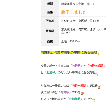
種別
建築条件なし売地（売主）
終了しました
価格
所在地
さいたま市中央区新中里4丁目
京浜東北線「与野駅」徒歩13分 
最寄駅
歩12分
面積
土地：134.75㎡
与野駅と与野本町駅の中間にある売地
今回レポートするのは
「与野駅」
と
「与野本町駅」
と
「北浦和」
のだいたい中間点にある売地
ちなみに一番近いのは
「与野本町駅」
で12分
次に近いのは
「与野駅」
で13分
ちょっと離れますが
「北浦和駅」
で17分