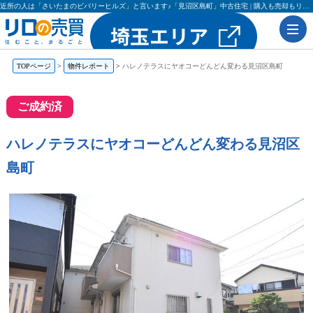
近所の人は「さいたまのビバリーヒルズ」と言います♪「見沼区島町」中古住宅 | 購入も売却もリロの売買（レックス大興・吉田不動産）
TOPページ
物件レポート
ハレノテラスにヤオコーどんどん変わる見沼区島町
ご成約済
ハレノテラスにヤオコーどんどん変わる見沼区
島町