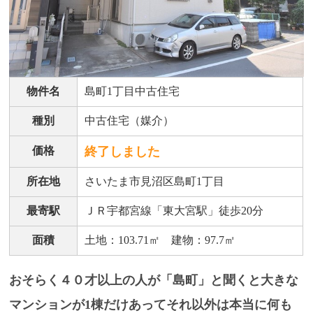
物件名
島町1丁目中古住宅
種別
中古住宅（媒介）
価格
終了しました
所在地
さいたま市見沼区島町1丁目
最寄駅
ＪＲ宇都宮線「東大宮駅」徒歩20分
面積
土地：103.71㎡ 建物：97.7㎡
おそらく４０才以上の人が「島町」と聞くと大きな
マンションが1棟だけあってそれ以外は本当に何も