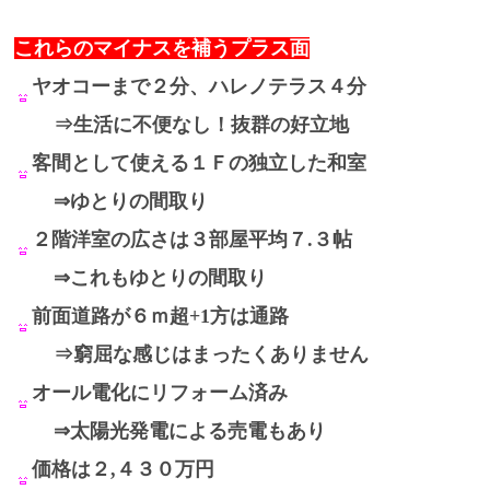
これらのマイナスを補うプラス面
ヤオコーまで２分、ハレノテラス４分
⇒生活に不便なし！抜群の好立地
客間として使える１Ｆの独立した和室
⇒ゆとりの間取り
２階洋室の広さは３部屋平均７.３帖
⇒これもゆとりの間取り
前面道路が６ｍ超+1方は通路
⇒窮屈な感じはまったくありません
オール電化にリフォーム済み
⇒太陽光発電による売電もあり
価格は２,４３０万円