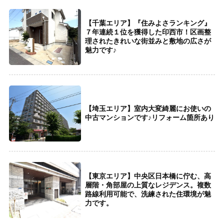
【千葉エリア】『住みよさランキング』
７年連続１位を獲得した印西市！区画整
理されたきれいな街並みと敷地の広さが
魅力です♪
【埼玉エリア】室内大変綺麗にお使いの
中古マンションです♪リフォーム箇所あり
【東京エリア】中央区日本橋に佇む、高
層階・角部屋の上質なレジデンス。複数
路線利用可能で、洗練された住環境が魅
力です。