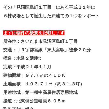
その「見沼区島町１丁目」にある平成２１年に
６棟現場として誕生した戸建ての１つをレポート
まずは物件の概要を記載します
所在地：さいたま市見沼区島町１丁目
交通：ＪＲ宇都宮線「東大宮駅」徒歩２０分
構造：木造２階建て
完成：平成２１年１１月
建物面積：９７.７㎡の４ＬＤＫ
土地面積：１０３.７１㎡（約３１.３坪）
用途地域：第一種中高層住居専用地域
接道：北東側公道幅員６.０５ｍ