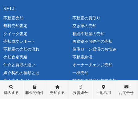
不動産売却
不動産の買取り
無料売却査定
空き家の売却
クイック査定
相続不動産の売却
売却成功レポート
再建築不可物件の売却
不動産の売却の流れ
住宅ローン返済のお悩み
売却査定実績
不動産終活
仲介と買取の違い
オーナーチェンジ売却
媒介契約の種類とは
一棟売却
高く売るポイント
離婚時の財産分与で売却
当社の査定書
大宮の不動産売却
購入する
非公開物件
売却する
投資総合
土地活用
お問合せ
売却に必要な書類
市川市・船橋市の不動産売却
不動産売却価格の決め方
マンションカタログ
よくある質問
コラム