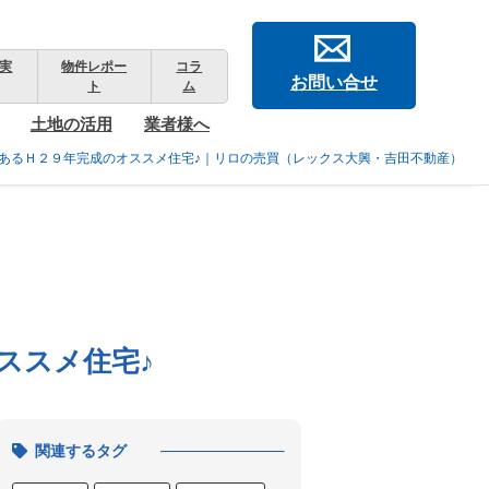
実
物件レポー
コラ
お問い合せ
ト
ム
土地の活用
業者様へ
あるＨ２９年完成のオススメ住宅♪｜リロの売買（レックス大興・吉田不動産）
ススメ住宅♪
関連するタグ