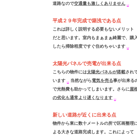
道路なので
交通量も激しくありません
平成２９年完成で築浅である点
これは詳しく説明する必要もないメリット
だと思います。室内もまぁまぁ綺麗で、購
したら掃除程度ですぐ住めちゃいます
太陽光パネルで売電が出来る点
こちらの物件には
太陽光パネルが搭載
され
います
当然ながら
電気を売る
事が出来る
で光熱費も助かってしまいます。さらに
屋
の劣化も通常より遅くなります
新しい道路が近くに出来る点
物件から東に数十メートルの所で区画整理
よる大きな道路完成します。これによって