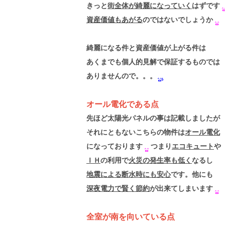
きっと
街全体が綺麗になっていく
はずです
資産価値もあがる
のではないでしょうか
綺麗になる件と資産価値が上がる件は
あくまでも個人的見解で保証するものでは
ありませんので。。。
オール電化である点
先ほど太陽光パネルの事は記載しましたが
それにともないこちらの物件は
オール電化
になっております
つまり
エコキュート
や
ＩＨ
の利用で
火災の発生率も低く
なるし
地震による断水時にも安心
です。他にも
深夜電力で賢く節約
が出来てしまいます
全室が南を向いている点