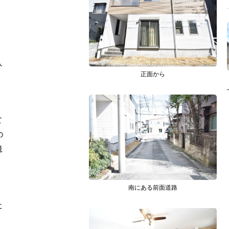
入
正面から
て
の
根
南にある前面道路
に