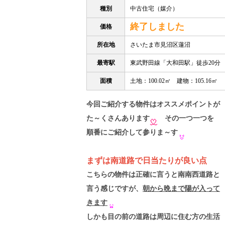
種別
中古住宅（媒介）
終了しました
価格
所在地
さいたま市見沼区蓮沼
最寄駅
東武野田線「大和田駅」徒歩20分
面積
土地：100.02㎡ 建物：105.16㎡
今回ご紹介する物件はオススメポイントが
た～くさんあります
その一つ一つを
順番にご紹介して参りま～す
まずは南道路で日当たりが良い点
こちらの物件は正確に言うと南南西道路と
言う感じですが、
朝から晩まで陽が入って
きます
しかも目の前の道路は周辺に住む方の生活