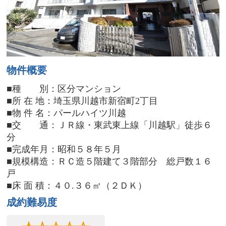
物件概要
■種 別：区分マンション
■所 在 地：埼玉県川越市新宿町2丁目
■物 件 名：パールハイツ川越
■交 通：ＪＲ線・東武東上線「川越駅」徒歩６
分
■完成年月：昭和５８年５月
■規模構造：ＲＣ造５階建て３階部分 総戸数１６
戸
■床 面 積：４０.３６㎡（２ＤＫ）
成約難易度