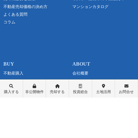
不動産売却価格の決め方
マンションカタログ
よくある質問
コラム
不動産購入
会社概要
物件レポート
スタッフ紹介
物件検索
スタッフブログ
購入する
非公開物件
売却する
投資総合
土地活用
お問合せ
学区検索
お問い合わせ
町名検索
最新情報・お知らせ
戸建て物件
個人情報保護方針
土地探し
匿名加工情報の取り扱いについて
中古マンション
不動産投資