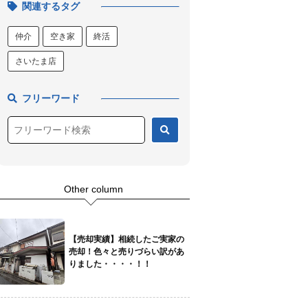
関連するタグ
仲介
空き家
終活
さいたま店
フリーワード
Other column
【売却実績】相続したご実家の
売却！色々と売りづらい訳があ
りました・・・・！！