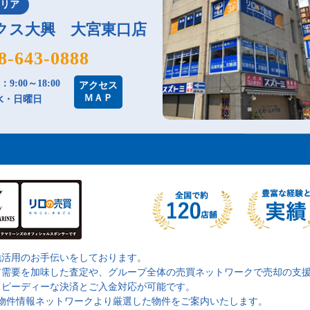
エリア
クス大興 大宮東口店
8-643-0888
9:00～18:00
アクセス
ＭＡＰ
水・日曜日
地活用のお手伝いをしております。
ア需要を加味した査定や、グループ全体の売買ネットワークで売却の支
スピーディーな決済とご入金対応が可能です。
の物件情報ネットワークより厳選した物件をご案内いたします。