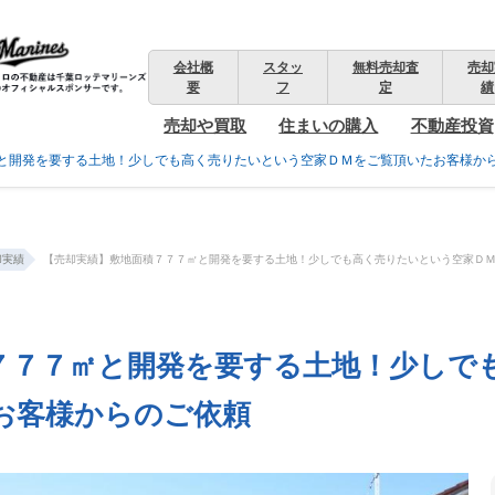
会社概
スタッ
無料売却査
売却
要
フ
定
績
売却や買取
住まいの購入
不動産投資
と開発を要する土地！少しでも高く売りたいという空家ＤＭをご覧頂いたお客様か
却実績
【売却実績】敷地面積７７７㎡と開発を要する土地！少しでも高く売りたいという空家Ｄ
７７７㎡と開発を要する土地！少しで
お客様からのご依頼