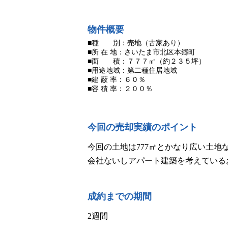
物件概要
■種 別：売地（古家あり）
■所 在 地：さいたま市北区本郷町
■面 積：７７７㎡（約２３５坪）
■用途地域：第二種住居地域
■建 蔽 率：６０％
■容 積 率：２００％
今回の売却実績のポイント
今回の土地は777㎡とかなり広い土
会社ないしアパート建築を考えている
成約までの期間
2週間