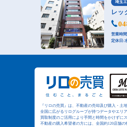
埼玉
レッ
04
営業時間：
定休日:
『リロの売買』は、不動産の売却及び購入・土
全国に広がるリログループが持つデータやエリ
買取制度のご活用により手間と時間をかけずに
不動産の購入希望者の方には、全国約120店舗