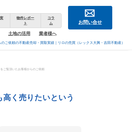
実
物件レポー
コラ
お問い合せ
ト
ム
土地の活用
業者様へ
らのご依頼の不動産売却・買取実績｜リロの売買（レックス大興・吉田不動産）
Ｍをご覧頂いたお客様からのご依頼
も高く売りたいという